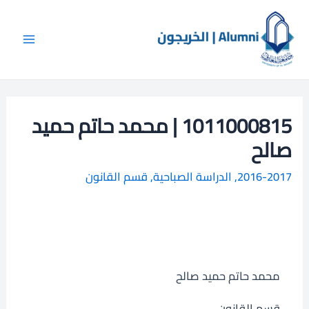
خطي
Main
ا
لى
ل
Menu
لمحتوى
ب
ح
ث
1011000815 | محمد حاتم حميد
صالح
2016-2017
,
الدراسة الصباحية
,
قسم القانون
محمد حاتم حميد صالح
قسم القانون