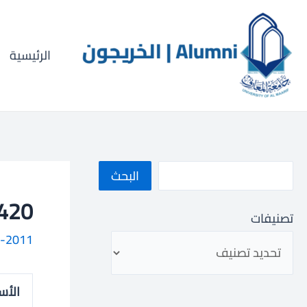
خطي
ا
لى
ل
لمحتوى
الرئيسية
ب
ح
ث
البحث
1011000420
تصنيفات
-2011
الأس