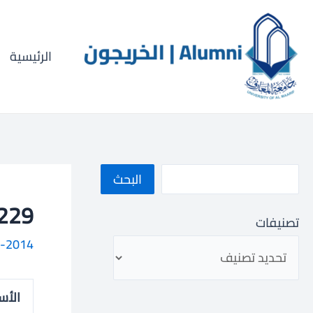
خطي
ا
لى
ل
لمحتوى
الرئيسية
ب
ح
ث
البحث
011000229
تصنيفات
-2014
الأس