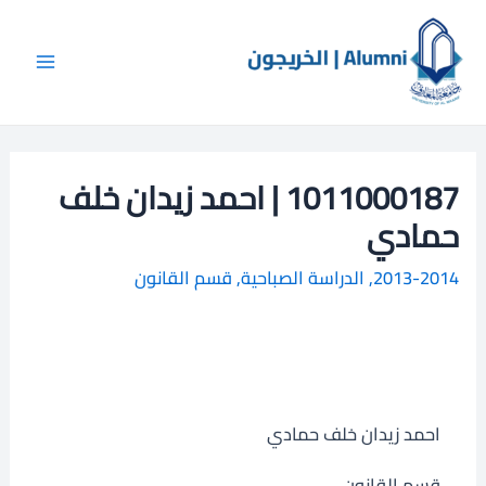
خطي
Main
ا
لى
ل
Menu
لمحتوى
ب
ح
ث
1011000187 | احمد زيدان خلف
حمادي
2013-2014
,
الدراسة الصباحية
,
قسم القانون
احمد زيدان خلف حمادي
قسم القانون